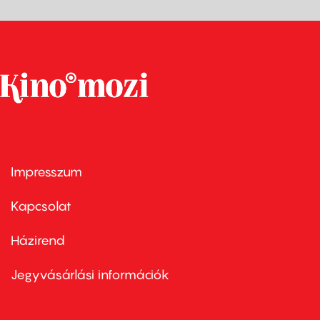
Impresszum
Footer
menu
first
Kapcsolat
Házirend
Footer
menu
second
Jegyvásárlási információk