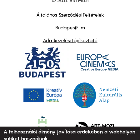
© 2011 ARTMozi
Footer
other
links
Általános Szerződési Feltételek
BudapestFilm
Adatkezelési tájékoztató
A felhasználói élmény javítása érdekében a webhelyen
sütiket használunk