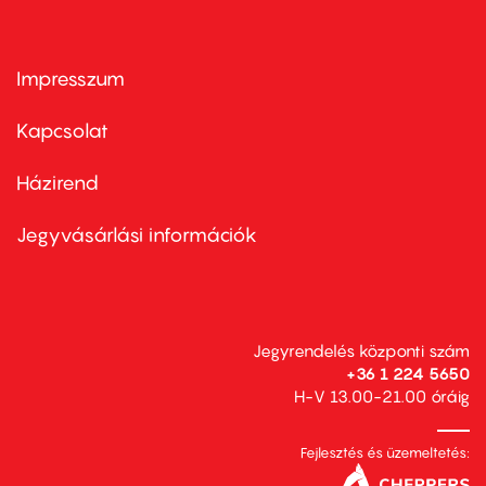
Impresszum
Footer
menu
first
Kapcsolat
Házirend
Footer
menu
second
Jegyvásárlási információk
Jegyrendelés központi szám
+36 1 224 5650
H-V 13.00-21.00 óráig
Fejlesztés és üzemeltetés: