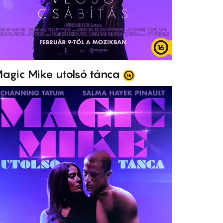
agic Mike utolsó tánca