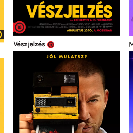
Vészjelzés
M