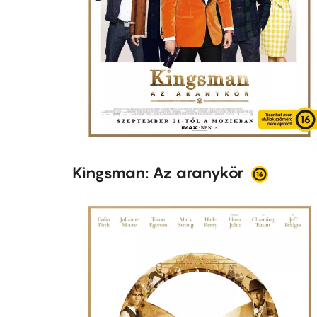
Kingsman: Az aranykör