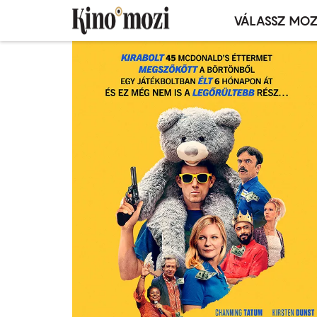
VÁLASSZ MOZ
Mozivál
Ugrás
menü
a
tartalomra