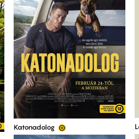
L
Katonadolog