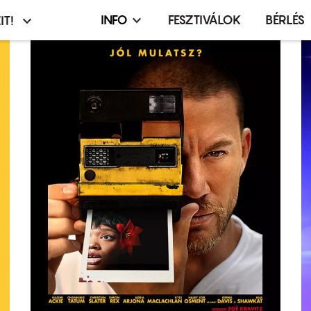
INFO
FESZTIVÁLOK
BÉRLÉS
IT!
Infó,
asztó
esemény,
terembérlés
menü