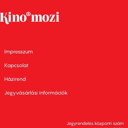
Impresszum
Footer
menu
first
Kapcsolat
Házirend
Footer
menu
second
Jegyvásárlási információk
Jegyrendelés központi szám