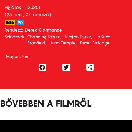
vígjáték
2025
126 perc,
Szinkronizált
Rendező
Derek Cianfrance
Színészek
Channing Tatum
Kirsten Dunst
LaKeith
Stanfield
Juno Temple
Peter Dinklage
Megosztom
Facebook
Twitter
Share
BŐVEBBEN A FILMRŐL