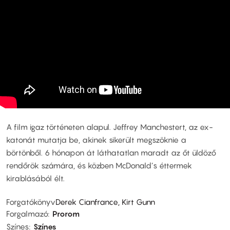
A film igaz történeten alapul. Jeffrey Manchestert, az ex-
katonát mutatja be, akinek sikerült megszöknie a
börtönből. 6 hónapon át láthatatlan maradt az őt üldöző
rendőrök számára, és közben McDonald’s éttermek
kirablásából élt.
Forgatókönyv
Derek Cianfrance, Kirt Gunn
Forgalmazó
Prorom
Színes
Színes