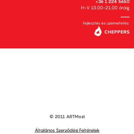
+36 1 224 5650
H-V 13.00-21.00 óráig
Fejlesztés és üzemeltetés:
© 2011 ARTMozi
Footer
other
links
Általános Szerződési Feltételek