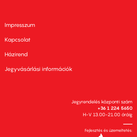
Impresszum
Footer
menu
first
Kapcsolat
Házirend
Footer
menu
second
Jegyvásárlási információk
Jegyrendelés központi szám
+36 1 224 5650
H-V 13.00-21.00 óráig
Fejlesztés és üzemeltetés: