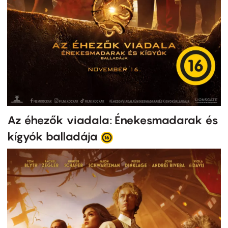
Az éhezők viadala: Énekesmadarak és
kígyók balladája