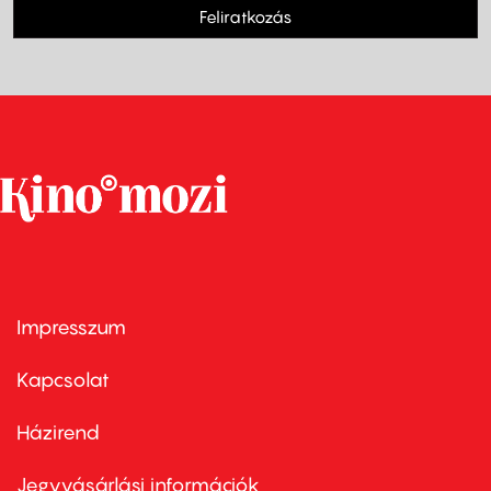
Feliratkozás
Impresszum
Footer
menu
first
Kapcsolat
Házirend
Footer
menu
second
Jegyvásárlási információk