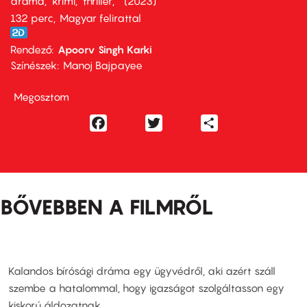
dráma
krimi
thriller
2023
132 perc,
Magyar felirattal
Rendező
Apoorv Singh Karki
Színészek
Manoj Bajpayee
Megosztom
Facebook
Twitter
Share
BŐVEBBEN A FILMRŐL
Kalandos bírósági dráma egy ügyvédről, aki azért száll
szembe a hatalommal, hogy igazságot szolgáltasson egy
kiskorú áldozatnak.