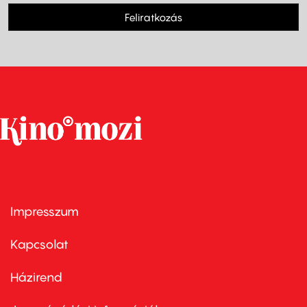
Feliratkozás
Impresszum
Footer
menu
first
Kapcsolat
Házirend
Footer
menu
second