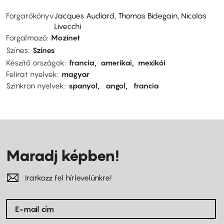
Forgatókönyv
Jacques Audiard, Thomas Bidegain, Nicolas
Livecchi
Forgalmazó
Mozinet
Színes
Színes
Készítő országok
francia
amerikai
mexikói
Felirat nyelvek
magyar
Szinkron nyelvek
spanyol
angol
francia
Maradj képben!
Iratkozz fel hírlevelünkre!