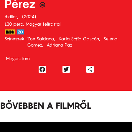
Pérez
thriller
2024
130 perc,
Magyar felirattal
Színészek
Zoe Saldana
Karla Sofía Gascón
Selena
Gomez
Adriana Paz
Megosztom
Facebook
Twitter
Share
BŐVEBBEN A FILMRŐL