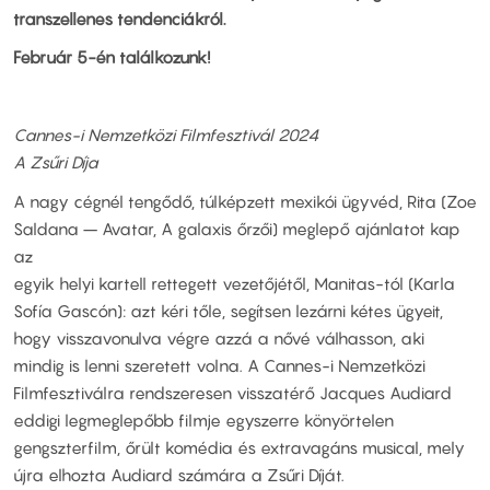
transzellenes tendenciákról.
Február 5-én találkozunk!
Cannes-i Nemzetközi Filmfesztivál 2024
A Zsűri Díja
A nagy cégnél tengődő, túlképzett mexikói ügyvéd, Rita (Zoe
Saldana – Avatar, A galaxis őrzői) meglepő ajánlatot kap
az
egyik helyi kartell rettegett vezetőjétől, Manitas-tól (Karla
Sofía Gascón): azt kéri tőle, segítsen lezárni kétes ügyeit,
hogy visszavonulva végre azzá a nővé válhasson, aki
mindig is lenni szeretett volna. A Cannes-i Nemzetközi
Filmfesztiválra rendszeresen visszatérő Jacques Audiard
eddigi legmeglepőbb filmje egyszerre könyörtelen
gengszterfilm, őrült komédia és extravagáns musical, mely
újra elhozta Audiard számára a Zsűri Díját.